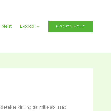
Meist
E-pood
KIRJUTA MEILE
etakse kiri lingiga, mille abil saad