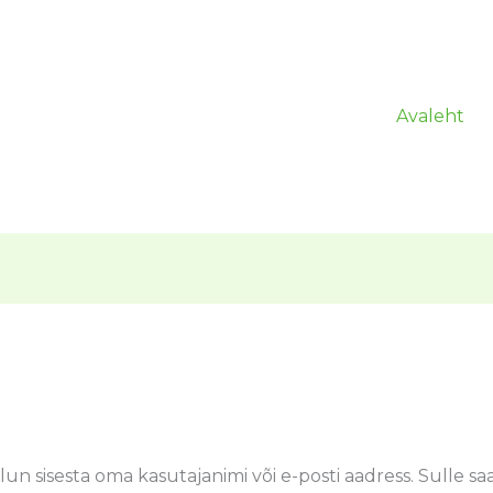
Avaleht
õutud
un sisesta oma kasutajanimi või e-posti aadress. Sulle saad