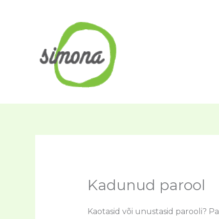
Skip
to
content
N
Kadunud parool
Kaotasid või unustasid parooli? Pal