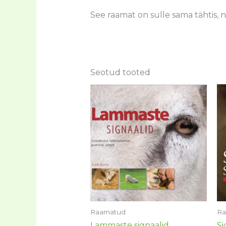
See raamat on sulle sama tähtis, 
Seotud tooted
Raamatud
Ra
Lammaste signaalid
Si