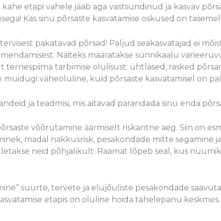
e kahe etapi vahele jääb aga vastsündinud ja kasvav põrsa
usega! Kas sinu põrsaste kasvatamise oskused on tasemel
tervisest pakatavad põrsad! Paljud seakasvatajad ei mõista
emendamisest. Näiteks määratakse sünnikaalu varieeruv
lt ternespiima tarbimise olulisust: ühtlased, rasked põrsad
e muidugi väheoluline, kuid põrsaste kasvatamisel on pa
andeid ja teadmisi, mis aitavad parandada sinu enda põrs
õrsaste võõrutamine äärmiselt riskantne aeg. Siin on es
inek, madal nakkusrisk, pesakondade mitte segamine ja k
tletakse neid põhjalikult. Raamat lõpeb seal, kus nuumi
ine“ suurte, tervete ja elujõuliste pesakondade saavuta
asvatamise etapis on oluline hoida tähelepanu keskmes. 