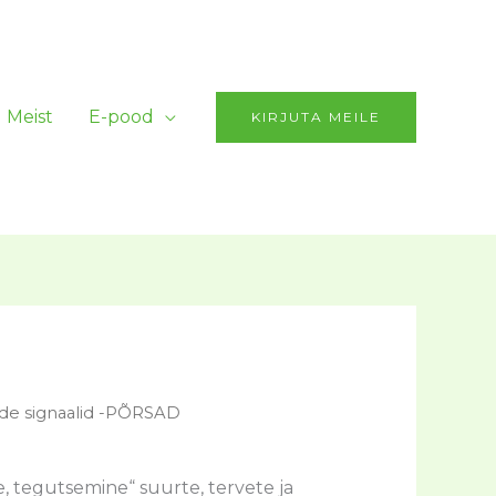
PÕRSAD
kogus
Meist
E-pood
KIRJUTA MEILE
ade signaalid -PÕRSAD
, tegutsemine“ suurte, tervete ja