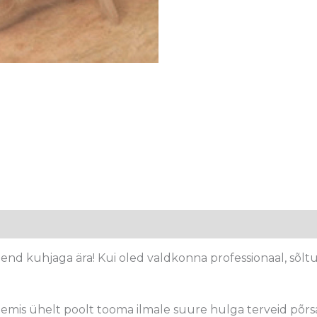
 end kuhjaga ära! Kui oled valdkonna professionaal, sõl
emis ühelt poolt tooma ilmale suure hulga terveid põr