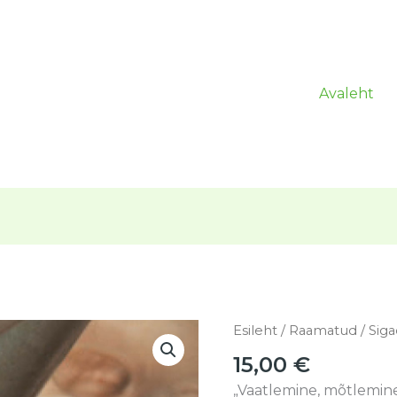
Avaleht
Sigade
Esileht
/
Raamatud
/ Sig
signaalid
15,00
€
-
„Vaatlemine, mõtlemine
PÕRSAD