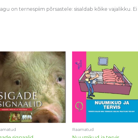
nagu on ternespiim põrsastele: sisaldab kõike vajalikku.
amatud
Raamatud
gade signaalid
Nuumikud ja tervis