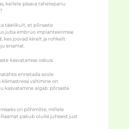
s, kellele piisava tähelepanu
?
 täielikult, et põrsaste
us juba embrüo implanteerimise
, kes joovad kiirelt ja rohkelt
lju enamat.
aste kasvatamise oskusi.
matähtis ennetada soole
liimastressi vältimine on
ku kasvatamine algab: põrsaste
miseks on põhimõte, millele
Raamat pakub olulisi juhiseid just