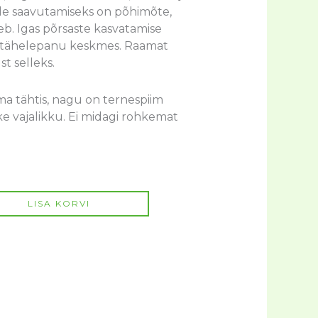
de saavutamiseks on põhimõte,
b. Igas põrsaste kasvatamise
da tähelepanu keskmes. Raamat
st selleks.
ma tähtis, nagu on ternespiim
ike vajalikku. Ei midagi rohkemat
LISA KORVI