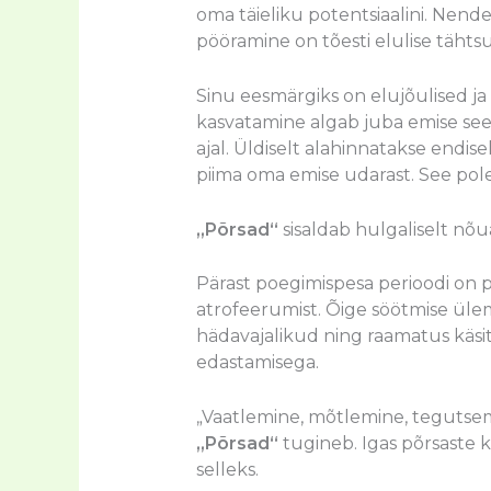
oma täieliku potentsiaalini. Nend
pööramine on tõesti elulise tähts
Sinu eesmärgiks on elujõulised ja 
kasvatamine algab juba emise se
ajal. Üldiselt alahinnatakse endise
piima oma emise udarast. See pol
„Põrsad“
sisaldab hulgaliselt nõu
Pärast poegimispesa perioodi on p
atrofeerumist. Õige söötmise ülem
hädavajalikud ning raamatus käsi
edastamisega.
„Vaatlemine, mõtlemine, tegutsem
„Põrsad“
tugineb. Igas põrsaste k
selleks.