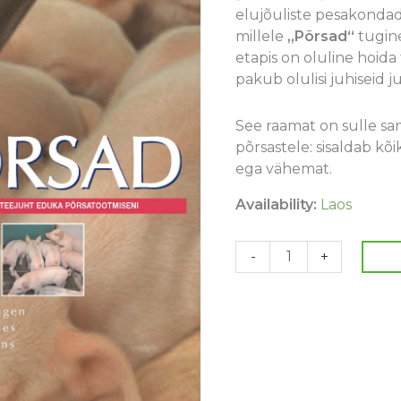
elujõuliste pesakonda
kogus
millele
„Põrsad“
tugine
etapis on oluline hoi
pakub olulisi juhiseid ju
See raamat on sulle sa
põrsastele: sisaldab kõ
ega vähemat.
Availability:
Laos
-
+